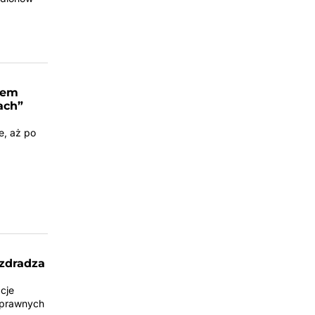
łem
ach”
e, aż po
 zdradza
cje
w prawnych