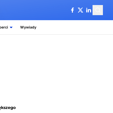
perci
Wywiady
ększego