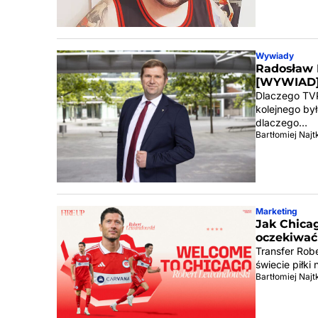
Wywiady
Radosław 
[WYWIAD
Dlaczego TVP
kolejnego by
dlaczego…
Bartłomiej Naj
Marketing
Jak Chica
oczekiwać
Transfer Rob
świecie piłki
Bartłomiej Naj