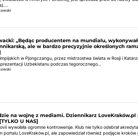
s).…
tkowski
wacki: „Będąc producentem na mundialu, wykonywa
nnikarską, ale w bardzo precyzyjnie określonych ram
]
impijskich w Pjongczangu, przez mistrzostwa świata w Rosji i Katarz
eprezentacji Uzbekistanu podczas tegorocznego…
tkowski
idzie na wojnę z mediami. Dziennikarz LoveKraków.pl
 [TYLKO U NAS]
ovii wywołała ogromne kontrowersje. Klub nie tylko odebrał akredyta
m portalu LoveKraków.pl, ale zapowiedział również podjęcie krokó