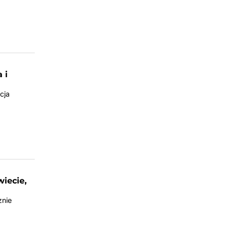
 i
cja
wiecie,
znie