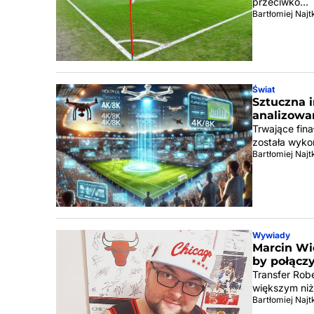
przeciwko…
Bartłomiej Naj
Świat
Sztuczna i
analizowa
Trwające fin
została wyko
Bartłomiej Naj
Wywiady
Marcin Wię
by połącz
Transfer Rob
większym niż 
Bartłomiej Naj