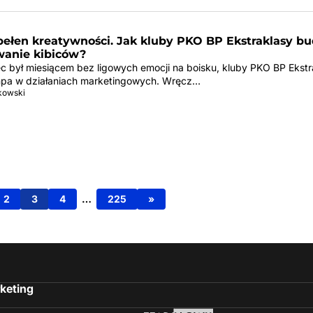
pełen kreatywności. Jak kluby PKO BP Ekstraklasy b
anie kibiców?
c był miesiącem bez ligowych emocji na boisku, kluby PKO BP Ekstr
mpa w działaniach marketingowych. Wręcz…
tkowski
2
3
4
…
225
»
keting