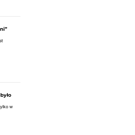
ni”
st
 było
tylko w