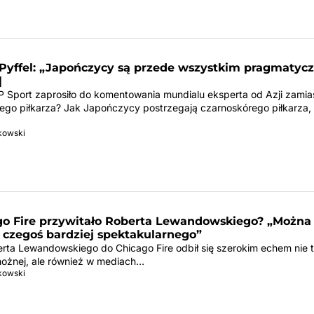
Pyffel: „Japończycy są przede wszystkim pragmatycz
]
 Sport zaprosiło do komentowania mundialu eksperta od Azji zamia
łego piłkarza? Jak Japończycy postrzegają czarnoskórego piłkarza,
tkowski
go Fire przywitało Roberta Lewandowskiego? „Można
 czegoś bardziej spektakularnego”
erta Lewandowskiego do Chicago Fire odbił się szerokim echem nie 
 nożnej, ale również w mediach…
tkowski