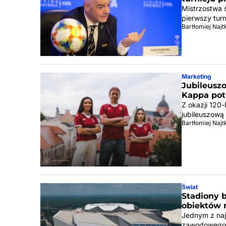
Mistrzostwa 
pierwszy tur
Bartłomiej Naj
Marketing
Jubileusz
Kappa potr
Z okazji 120
jubileuszową
Bartłomiej Naj
Świat
Stadiony 
obiektów
Jednym z naj
zawodowego, 