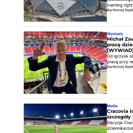
(naming right
Bartłomiej Naj
Wywiady
Michał Za
pracę dzie
[WYWIAD
Od igrzysk ol
pracę przy r
Bartłomiej Naj
Media
Cracovia 
szczegóły
Decyzja Crac
dziennikarzo