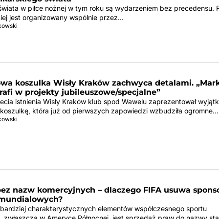
świata w piłce nożnej w tym roku są wydarzeniem bez precedensu. 
niej jest organizowany wspólnie przez…
tkowski
owa koszulka Wisły Kraków zachwyca detalami. „Mar
afi w projekty jubileuszowe/specjalne”
-lecia istnienia Wisły Kraków klub spod Wawelu zaprezentował wyjąt
 koszulkę, która już od pierwszych zapowiedzi wzbudziła ogromne…
tkowski
bez nazw komercyjnych – dlaczego FIFA usuwa spons
 mundialowych?
bardziej charakterystycznych elementów współczesnego sportu
zwłaszcza w Ameryce Północnej, jest sprzedaż praw do nazwy st