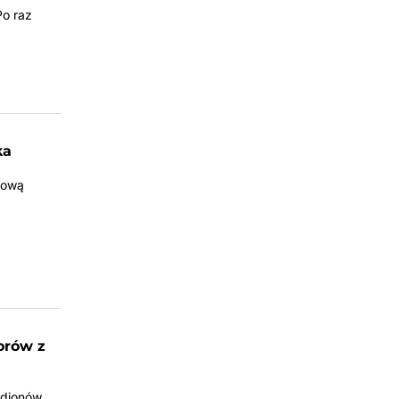
Po raz
ka
kową
orów z
adionów