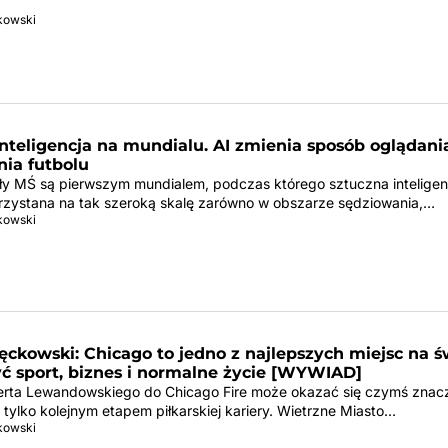
tkowski
nteligencja na mundialu. AI zmienia sposób oglądania
nia futbolu
ały MŚ są pierwszym mundialem, podczas którego sztuczna inteligen
rzystana na tak szeroką skalę zarówno w obszarze sędziowania,…
tkowski
ckowski: Chicago to jedno z najlepszych miejsc na ś
yć sport, biznes i normalne życie [WYWIAD]
erta Lewandowskiego do Chicago Fire może okazać się czymś znac
tylko kolejnym etapem piłkarskiej kariery. Wietrzne Miasto…
tkowski