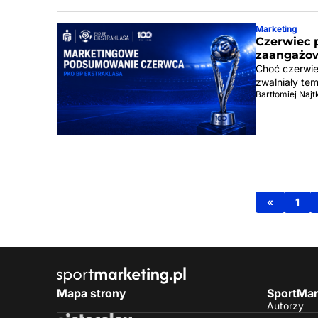
Marketing
Czerwiec 
zaangażow
Choć czerwie
zwalniały te
Bartłomiej Naj
«
1
Mapa strony
SportMar
Autorzy