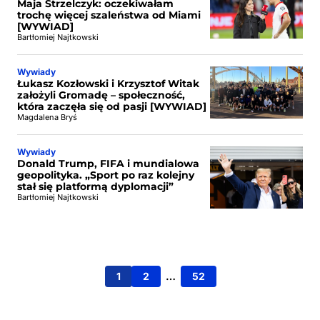
Maja Strzelczyk: oczekiwałam
trochę więcej szaleństwa od Miami
[WYWIAD]
Bartłomiej Najtkowski
Wywiady
Łukasz Kozłowski i Krzysztof Witak
założyli Gromadę – społeczność,
która zaczęła się od pasji [WYWIAD]
Magdalena Bryś
Wywiady
Donald Trump, FIFA i mundialowa
geopolityka. „Sport po raz kolejny
stał się platformą dyplomacji”
Bartłomiej Najtkowski
1
2
…
52