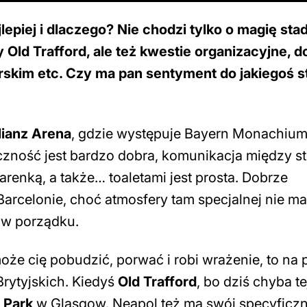
lepiej i dlaczego? Nie chodzi tylko o magię sta
y Old Trafford, ale też kwestie organizacyjne, d
skim etc. Czy ma pan sentyment do jakiegoś s
lianz Arena
, gdzie występuje Bayern Monachium
zność jest bardzo dobra, komunikacja między st
renką, a także… toaletami jest prosta. Dobrze
Barcelonie, choć atmosfery tam specjalnej nie m
t w porządku.
może cię pobudzić, porwać i robi wrażenie, to na
rytyjskich. Kiedyś
Old Trafford
, bo dziś chyba te
c Park
w Glasgow. Neapol też ma swój specyficzn