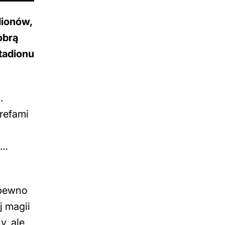
dionów,
obrą
tadionu
.
refami
a…
 pewno
j magii
y, ale