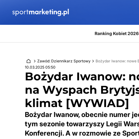
Przejdź do treści
Ranking Kobiet 2026
Zawód: Dziennikarz Sportowy
Bożydar Iwanow: nowe B
10.03.2025 05:50
Bożydar Iwanow: n
na Wyspach Brytyj
klimat [WYWIAD]
Bożydar Iwanow, obecnie numer jed
tym sezonie towarzyszy Legii Wars
Konferencji. A w rozmowie ze Sport