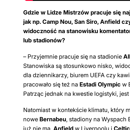
Gdzie w Lidze Mistrzów pracuje się naj
jak np. Camp Nou, San Siro, Anfield cz
widoczność na stanowisku komentator
lub stadionów?
– Przyjemnie pracuje się na stadionie
Al
Stanowiska są stosunkowo nisko, widoc
dla dziennikarzy, biurem UEFA czy kawia
pracowało się też na
Estadi Olympic
w 
Patrząc jednak na kwestie logistyki, jes
Natomiast w kontekście klimatu, który 
nowe
Bernabeu
, stadiony na Wyspach B
już nie ma,
Anfield
w Liverpoolu i
Celti