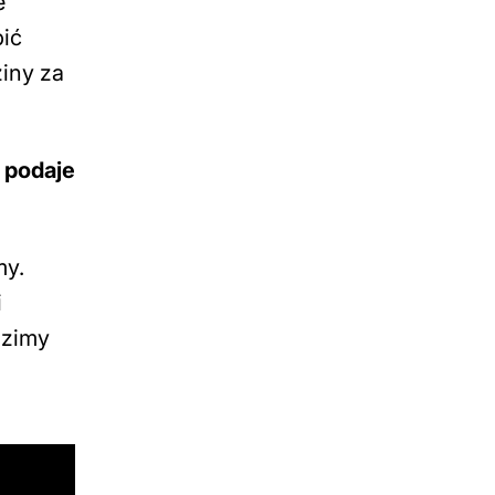
e
bić
ziny za
 podaje
my.
i
dzimy