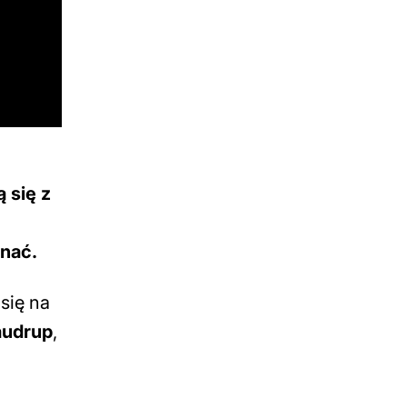
 się z
znać.
się na
audrup
,