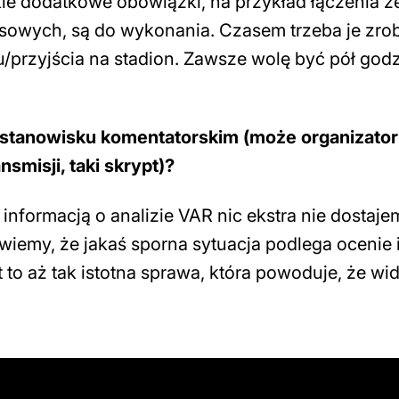
akie dodatkowe obowiązki, na przykład łączenia z
sowych, są do wykonania. Czasem trzeba je zro
/przyjścia na stadion. Zawsze wolę być pół god
 stanowisku komentatorskim (może organizator
smisji, taki skrypt)?
informacją o analizie VAR nic ekstra nie dostaje
wiemy, że jakaś sporna sytuacja podlega ocenie 
t to aż tak istotna sprawa, która powoduje, że wi