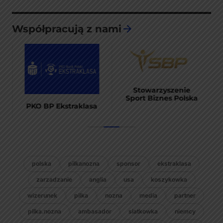
Współpracują z nami
Stowarzyszenie
Sport Biznes Polska
PKO BP Ekstraklasa
polska
pilkanozna
sponsor
ekstraklasa
zarzadzanie
anglia
usa
koszykowka
wizerunek
pilka
nozna
media
partner
pilka.nozna
ambasador
siatkowka
niemcy