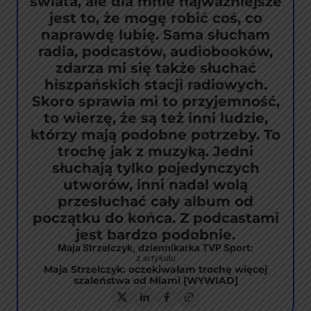
świata, ale dla mnie najważniejsze
jest to, że mogę robić coś, co
naprawdę lubię. Sama słucham
radia, podcastów, audiobooków,
zdarza mi się także słuchać
hiszpańskich stacji radiowych.
Skoro sprawia mi to przyjemność,
to wierzę, że są też inni ludzie,
którzy mają podobne potrzeby. To
trochę jak z muzyką. Jedni
słuchają tylko pojedynczych
utworów, inni nadal wolą
przesłuchać cały album od
początku do końca. Z podcastami
jest bardzo podobnie.
Maja Strzelczyk, dziennikarka TVP Sport:
z artykułu
Maja Strzelczyk: oczekiwałam trochę więcej
szaleństwa od Miami [WYWIAD]