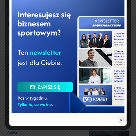
Świat
Tour de France coraz bardziej
kreatywny marketingowo
Tour de France pozostaje jedną z najcenniejszych
platform marketingowych w światowym sporcie.
Tegoroczna edycja przyniosła szereg
niestandardowych aktywacji sponsorów, które miały
zwiększyć rozpoznawalność marek i zaangażowanie
kibiców daleko poza samą rywalizacją sportową.
Świat
Problemy Polymarket odbiły się na
Lazio. Rynek predykcyjny traci
ważny kontrakt sponsoringowy
Świat
Real Madryt rozwija technologiczne
centrum w Valdebebas
Świat