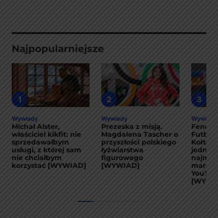
Najpopularniejsze
1
2
3
Wywiady
Wywiady
Wywiady
Michał Alster,
Prezeska z misją.
Fenom
właściciel kikfit: nie
Magdalena Tascher o
Futbol
sprzedawałbym
przyszłości polskiego
Kołtoń
usługi, z której sam
łyżwiarstwa
jedną z
nie chciałbym
figurowego
najmoc
korzystać [WYWIAD]
[WYWIAD]
marek 
YouTub
[WYWI