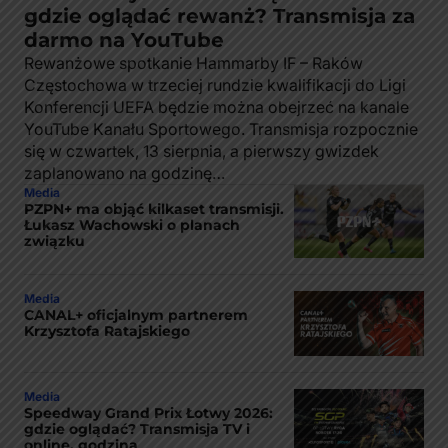
gdzie oglądać rewanż? Transmisja za
darmo na YouTube
Rewanżowe spotkanie Hammarby IF – Raków
Częstochowa w trzeciej rundzie kwalifikacji do Ligi
Konferencji UEFA będzie można obejrzeć na kanale
YouTube Kanału Sportowego. Transmisja rozpocznie
się w czwartek, 13 sierpnia, a pierwszy gwizdek
zaplanowano na godzinę…
Media
PZPN+ ma objąć kilkaset transmisji.
Łukasz Wachowski o planach
związku
Media
CANAL+ oficjalnym partnerem
Krzysztofa Ratajskiego
Media
Speedway Grand Prix Łotwy 2026:
gdzie oglądać? Transmisja TV i
online, godzina