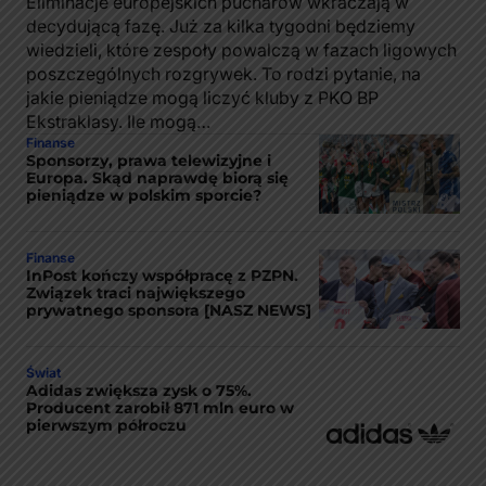
Eliminacje europejskich pucharów wkraczają w
decydującą fazę. Już za kilka tygodni będziemy
wiedzieli, które zespoły powalczą w fazach ligowych
poszczególnych rozgrywek. To rodzi pytanie, na
jakie pieniądze mogą liczyć kluby z PKO BP
Ekstraklasy. Ile mogą…
Finanse
Sponsorzy, prawa telewizyjne i
Europa. Skąd naprawdę biorą się
pieniądze w polskim sporcie?
Finanse
InPost kończy współpracę z PZPN.
Związek traci największego
prywatnego sponsora [NASZ NEWS]
Świat
Adidas zwiększa zysk o 75%.
Producent zarobił 871 mln euro w
pierwszym półroczu