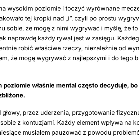
ć na wysokim poziomie i toczyć wyrównane mecze
kowało tej kropki nad „i”, czyli po prostu wygry
 sobie, że mogę z nimi wygrywać i myślę, że to 
Tak naprawdę każdy rywal jest w zasięgu. Każde
tnie robić właściwe rzeczy, niezależnie od wyn
iem, że mogę wygrywać z najlepszymi i do tego 
 poziomie właśnie mental często decyduje, bo
zbliżone.
 głowy, przez uderzenia, przygotowanie fizyczn
e sobie z kontuzjami. Każdy element wpływa na ko
a miesiące musiałem pauzować z powodu problem