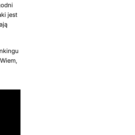
godni
ki jest
ają
ankingu
 Wiem,