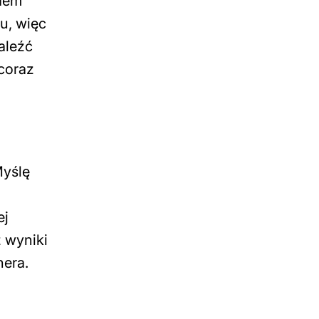
ędem
u, więc
aleźć
coraz
Myślę
ej
z wyniki
nera.