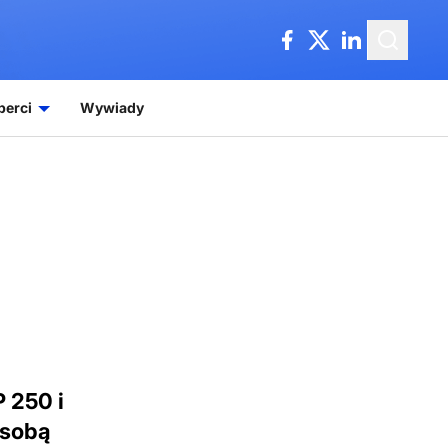
perci
Wywiady
 250 i
 sobą