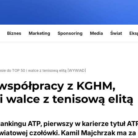
Biznes
Marketing
Sponsoring
Media
Świat
Eks
ie do TOP 50 i walce z tenisową elitą [WYWIAD]
 współpracy z KGHM,
 walce z tenisową elitą
ankingu ATP, pierwszy w karierze tytuł ATP
iatowej czołówki. Kamil Majchrzak ma za