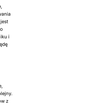
,
wania
jest
go
iku i
będę
e,
lejny.
ów z