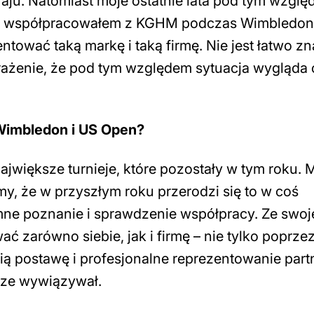
raju. Natomiast moje ostatnie lata pod tym wzgl
raz współpracowałem z KGHM podczas Wimbledon
tować taką markę i taką firmę. Nie jest łatwo zn
wrażenie, że pod tym względem sytuacja wygląda 
Wimbledon i US Open?
ajwiększe turnieje, które pozostały w tym roku. 
my, że w przyszłym roku przerodzi się to w coś
ne poznanie i sprawdzenie współpracy. Ze swoj
wać zarówno siebie, jak i firmę – nie tylko poprze
ą postawę i profesjonalne reprezentowanie part
brze wywiązywał.