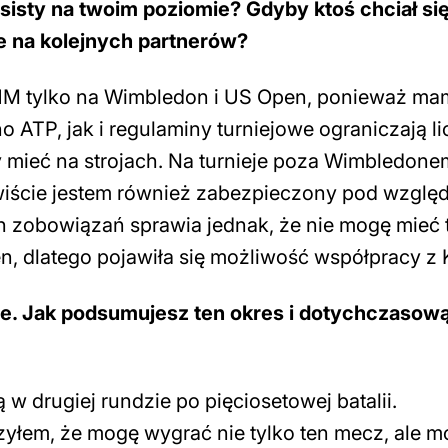
sisty na twoim poziomie? Gdyby ktoś chciał si
ce na kolejnych partnerów?
HM tylko na Wimbledon i US Open, ponieważ ma
 ATP, jak i regulaminy turniejowe ograniczają l
 mieć na strojach. Na turnieje poza Wimbledone
iście jestem również zabezpieczony pod wzglę
 zobowiązań sprawia jednak, że nie mogę mieć 
, dlatego pojawiła się możliwość współpracy z
ie. Jak podsumujesz ten okres i dotychczasow
drugiej rundzie po pięciosetowej batalii.
zyłem, że mogę wygrać nie tylko ten mecz, ale 