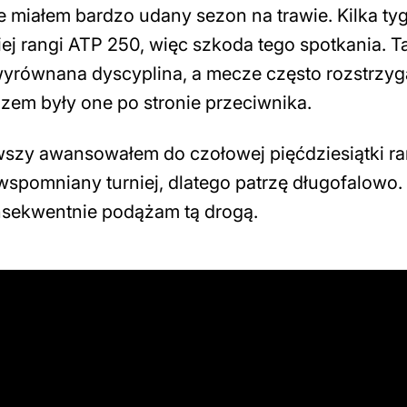
e miałem bardzo udany sezon na trawie. Kilka ty
j rangi ATP 250, więc szkoda tego spotkania. Ta
o wyrównana dyscyplina, a mecze często rozstrzyg
razem były one po stronie przeciwnika.
erwszy awansowałem do czołowej pięćdziesiątki r
wspomniany turniej, dlatego patrzę długofalowo.
onsekwentnie podążam tą drogą.