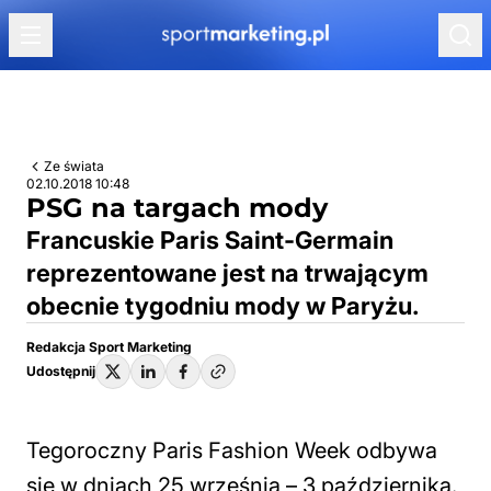
Przejdź do treści
Ze świata
02.10.2018 10:48
PSG na targach mody
Francuskie Paris Saint-Germain
reprezentowane jest na trwającym
obecnie tygodniu mody w Paryżu.
Redakcja Sport Marketing
Udostępnij
Tegoroczny Paris Fashion Week odbywa
się w dniach 25 września – 3 października.