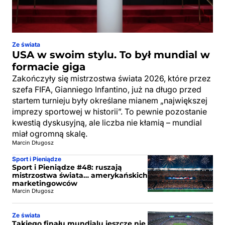
Ze świata
USA w swoim stylu. To był mundial w
formacie giga
Zakończyły się mistrzostwa świata 2026, które przez
szefa FIFA, Gianniego Infantino, już na długo przed
startem turnieju były określane mianem „największej
imprezy sportowej w historii”. To pewnie pozostanie
kwestią dyskusyjną, ale liczba nie kłamią – mundial
miał ogromną skalę.
Marcin Długosz
Sport i Pieniądze
Sport i Pieniądze #48: ruszają
mistrzostwa świata… amerykańskich
marketingowców
Marcin Długosz
Ze świata
Takiego finału mundialu jeszcze nie