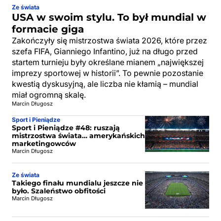
Ze świata
USA w swoim stylu. To był mundial w
formacie giga
Zakończyły się mistrzostwa świata 2026, które przez
szefa FIFA, Gianniego Infantino, już na długo przed
startem turnieju były określane mianem „największej
imprezy sportowej w historii”. To pewnie pozostanie
kwestią dyskusyjną, ale liczba nie kłamią – mundial
miał ogromną skalę.
Marcin Długosz
Sport i Pieniądze
Sport i Pieniądze #48: ruszają
mistrzostwa świata… amerykańskich
marketingowców
Marcin Długosz
Ze świata
Takiego finału mundialu jeszcze nie
było. Szaleństwo obfitości
Marcin Długosz