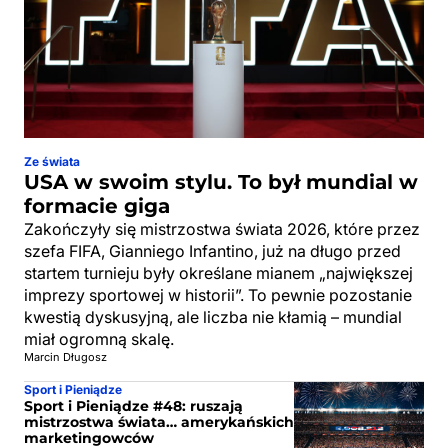
Ze świata
USA w swoim stylu. To był mundial w
formacie giga
Zakończyły się mistrzostwa świata 2026, które przez
szefa FIFA, Gianniego Infantino, już na długo przed
startem turnieju były określane mianem „największej
imprezy sportowej w historii”. To pewnie pozostanie
kwestią dyskusyjną, ale liczba nie kłamią – mundial
miał ogromną skalę.
Marcin Długosz
Sport i Pieniądze
Sport i Pieniądze #48: ruszają
mistrzostwa świata… amerykańskich
marketingowców