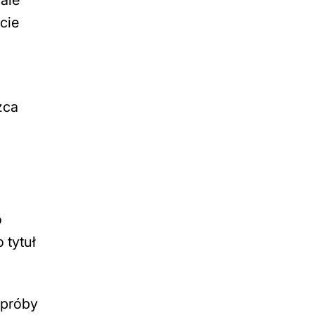
cie
zca
o
 tytuł
 próby