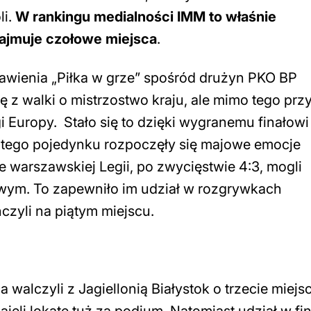
li.
W rankingu medialności IMM to właśnie
ajmuje czołowe miejsca
.
tawienia „Piłka w grze” spośród drużyn PKO BP
ę z walki o mistrzostwo kraju, ale mimo tego prz
i Europy. Stało się to dzięki wygranemu finałowi
 tego pojedynku rozpoczęły się majowe emocje
 warszawskiej Legii, po zwycięstwie 4:3, mogli
wym. To zapewniło im udział w rozgrywkach
zyli na piątym miejscu.
walczyli z Jagiellonią Białystok o trzecie miej
 zajęli lokatę tuż za podium. Natomiast udział w fi