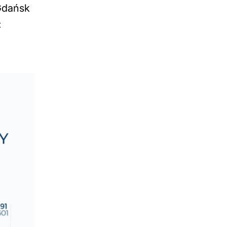
 Gdańsk
: