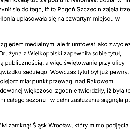
nił się do tego, iż to Pogoń Szczecin zajęła trze
ellonia uplasowała się na czwartym miejscu w
względem medialnym, ale triumfował jako zwycię
Drużyna z Wielkopolski zapewniła sobie tytuł,
ą publicznością, a więc świętowanie przy ulicy
 gwizdku sędziego. Wówczas tytuł był już pewny,
olejorz miał punkt przewagi nad Rakowem
wanej większości zgodnie twierdziły, iż była t
ni całego sezonu i w pełni zasłużenie sięgnęła po
MM zamknął Śląsk Wrocław, który mimo podjęcia