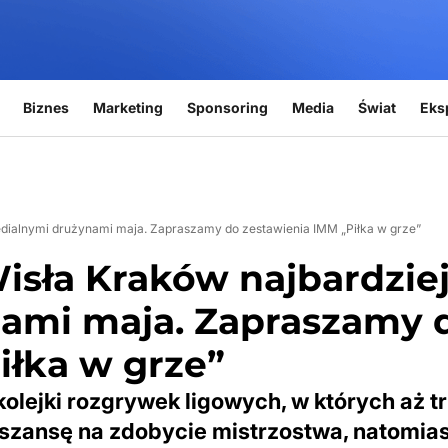
Biznes
Marketing
Sponsoring
Media
Świat
Eks
edialnymi drużynami maja. Zapraszamy do zestawienia IMM „Piłka w grze”
isła Kraków najbardzie
ami maja. Zapraszamy 
iłka w grze”
kolejki rozgrywek ligowych, w których aż t
 szansę na zdobycie mistrzostwa, natomia