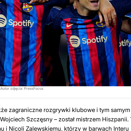
Autor zdjęcia: PressFocus
kże zagraniczne rozgrywki klubowe i tym samym
 Wojciech Szczęsny – został mistrzem Hiszpanii.
mu i Nicoli Zalewskiemu, którzy w barwach Interu