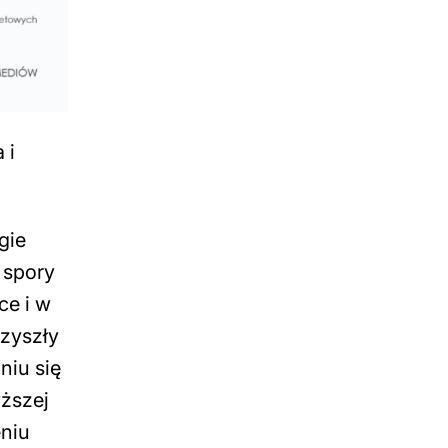
 i
gie
 spory
ce i w
rzyszły
niu się
ższej
eniu