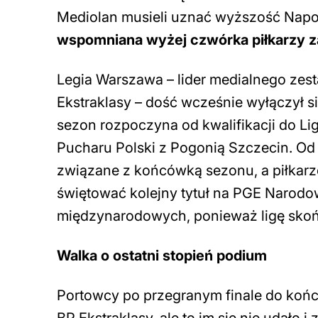
Mediolan musieli uznać wyższość Napo
wspomniana wyżej czwórka piłkarzy z
Legia Warszawa – lider medialnego zes
Ekstraklasy – dość wcześnie wyłączył si
sezon rozpoczyna od kwalifikacji do Lig
Pucharu Polski z Pogonią Szczecin. Od
związane z końcówką sezonu, a piłkarze
świętować kolejny tytuł na PGE Narodo
międzynarodowych, ponieważ ligę skońc
Walka o ostatni stopień podium
Portowcy po przegranym finale do końca 
BP Ekstraklasy, ale to im się nie udało i