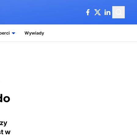
perci
Wywiady
j
do
rzy
st w