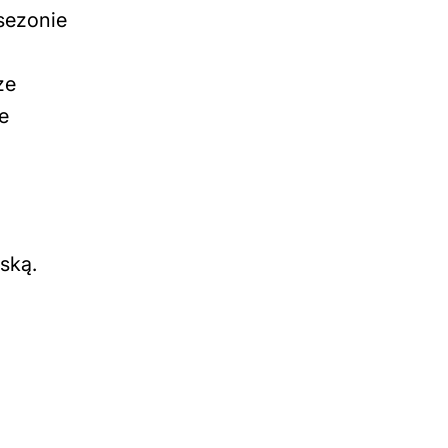
sezonie
ze
e
ską.