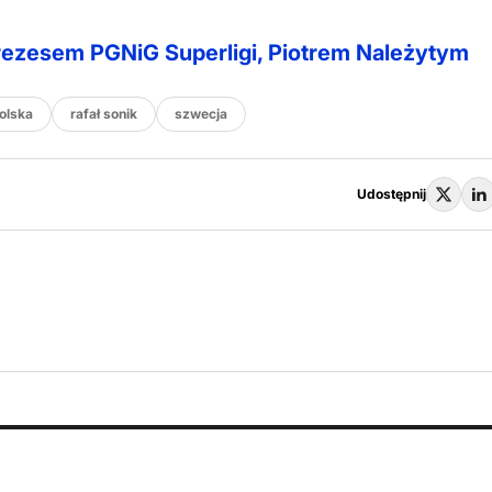
ezesem PGNiG Superligi, Piotrem Należytym
olska
rafał sonik
szwecja
Udostępnij