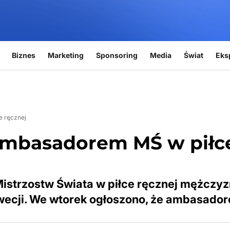
Biznes
Marketing
Sponsoring
Media
Świat
Eks
e ręcznej
 ambasadorem MŚ w piłc
Mistrzostw Świata w piłce ręcznej mężczyz
zwecji. We wtorek ogłoszono, że ambasado