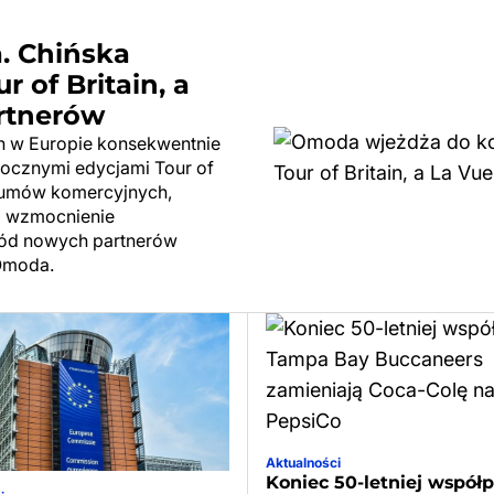
. Chińska
 of Britain, a
rtnerów
h w Europie konsekwentnie
rocznymi edycjami Tour of
h umów komercyjnych,
z wzmocnienie
ród nowych partnerów
 Omoda.
Aktualności
Koniec 50-letniej współp