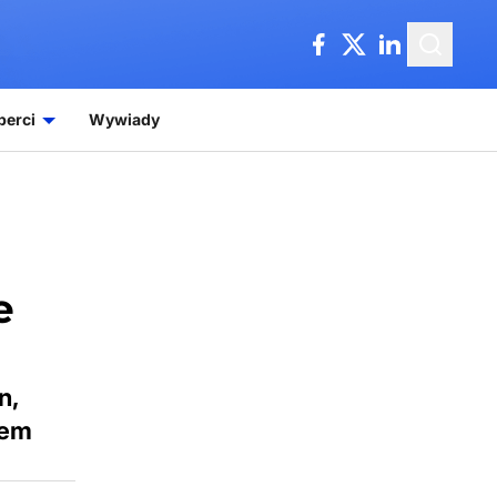
perci
Wywiady
e
n,
rem