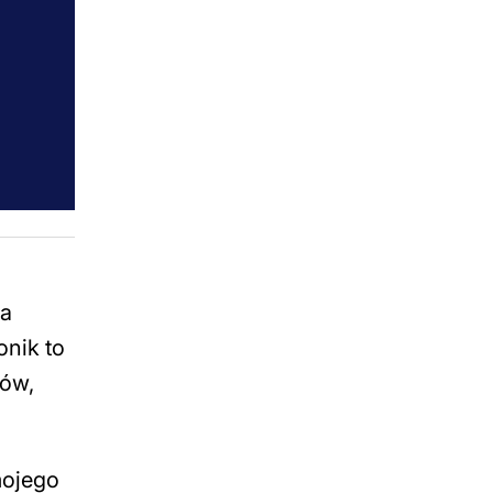
ła
onik to
dów,
mojego