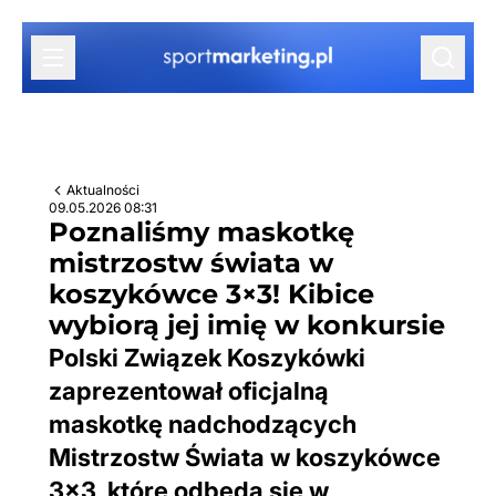
Przejdź do treści
Aktualności
09.05.2026 08:31
Poznaliśmy maskotkę
mistrzostw świata w
koszykówce 3×3! Kibice
wybiorą jej imię w konkursie
Polski Związek Koszykówki
zaprezentował oficjalną
maskotkę nadchodzących
Mistrzostw Świata w koszykówce
3×3, które odbędą się w