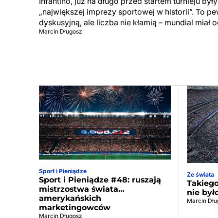
Infantino, już na długo przed startem turnieju by
„największej imprezy sportowej w historii”. To p
dyskusyjną, ale liczba nie kłamią – mundial miał 
Marcin Długosz
Sport i Pieniądze
Ze świata
Sport i Pieniądze #48: ruszają
Takiego
mistrzostwa świata…
nie był
amerykańskich
Marcin Dłu
marketingowców
Marcin Długosz