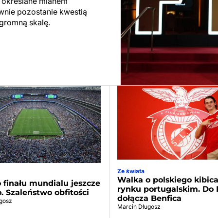
ły określane mianem
ewnie pozostanie kwestią
ogromną skalę.
Ze świata
Walka o polskiego kibic
 finału mundialu jeszcze
rynku portugalskim. Do 
o. Szaleństwo obfitości
dołącza Benfica
gosz
Marcin Długosz