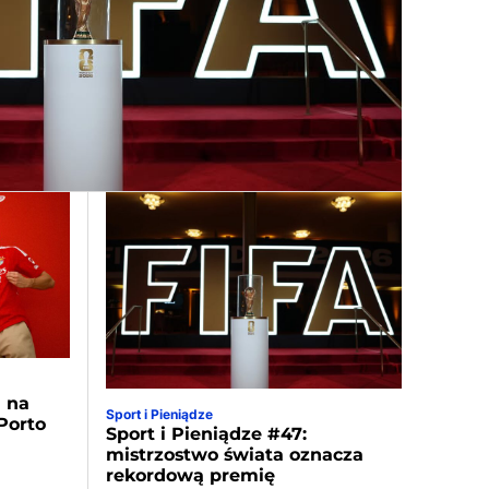
a na
Sport i Pieniądze
Porto
Sport i Pieniądze #47:
mistrzostwo świata oznacza
rekordową premię