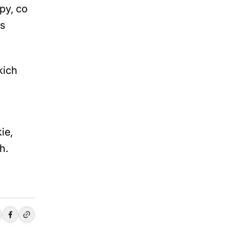
opy, co
is
kich
ie,
h.