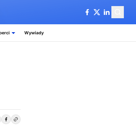
perci
Wywiady