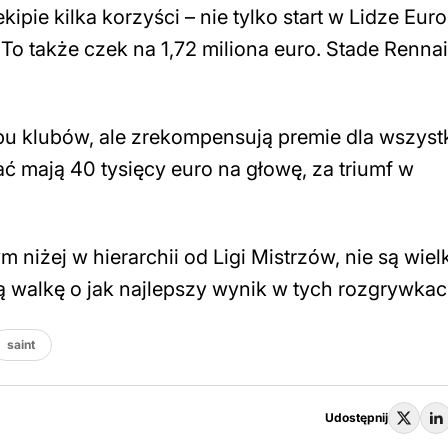
ipie kilka korzyści – nie tylko start w Lidze Eur
 To także czek na 1,72 miliona euro. Stade Renna
bu klubów, ale zrekompensują premie dla wszyst
 mają 40 tysięcy euro na głowę, za triumf w
niżej w hierarchii od Ligi Mistrzów, nie są wielk
ą walkę o jak najlepszy wynik w tych rozgrywkac
saint
Udostępnij