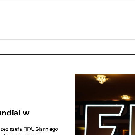
undial w
rzez szefa FIFA, Gianniego