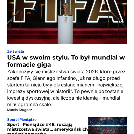
Ze świata
USA w swoim stylu. To był mundial w
formacie giga
Zakończyły się mistrzostwa świata 2026, które przez
szefa FIFA, Gianniego Infantino, już na długo przed
startem turnieju były określane mianem „największej
imprezy sportowej w historii”. To pewnie pozostanie
kwestią dyskusyjną, ale liczba nie kłamią – mundial
miał ogromną skalę.
Marcin Długosz
Sport i Pieniądze
Sport i Pieniądze #48: ruszają
mistrzostwa świata… amerykańskich