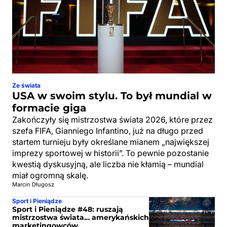
Ze świata
USA w swoim stylu. To był mundial w
formacie giga
Zakończyły się mistrzostwa świata 2026, które przez
szefa FIFA, Gianniego Infantino, już na długo przed
startem turnieju były określane mianem „największej
imprezy sportowej w historii”. To pewnie pozostanie
kwestią dyskusyjną, ale liczba nie kłamią – mundial
miał ogromną skalę.
Marcin Długosz
Sport i Pieniądze
Sport i Pieniądze #48: ruszają
mistrzostwa świata… amerykańskich
marketingowców