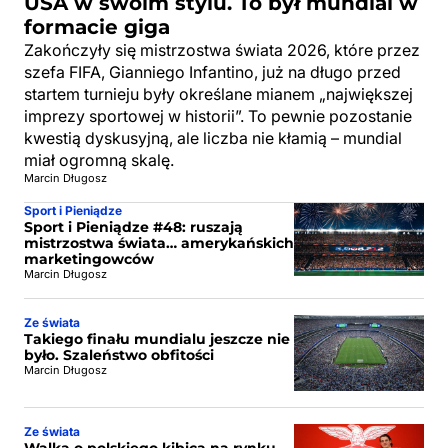
USA w swoim stylu. To był mundial w
formacie giga
Zakończyły się mistrzostwa świata 2026, które przez
szefa FIFA, Gianniego Infantino, już na długo przed
startem turnieju były określane mianem „największej
imprezy sportowej w historii”. To pewnie pozostanie
kwestią dyskusyjną, ale liczba nie kłamią – mundial
miał ogromną skalę.
Marcin Długosz
Sport i Pieniądze
Sport i Pieniądze #48: ruszają
mistrzostwa świata… amerykańskich
marketingowców
Marcin Długosz
Ze świata
Takiego finału mundialu jeszcze nie
było. Szaleństwo obfitości
Marcin Długosz
Ze świata
Walka o polskiego kibica na rynku