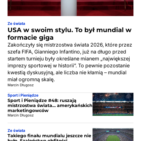
Ze świata
USA w swoim stylu. To był mundial w
formacie giga
Zakończyły się mistrzostwa świata 2026, które przez
szefa FIFA, Gianniego Infantino, już na długo przed
startem turnieju były określane mianem „największej
imprezy sportowej w historii”. To pewnie pozostanie
kwestią dyskusyjną, ale liczba nie kłamią – mundial
miał ogromną skalę.
Marcin Długosz
Sport i Pieniądze
Sport i Pieniądze #48: ruszają
mistrzostwa świata… amerykańskich
marketingowców
Marcin Długosz
Ze świata
Takiego finału mundialu jeszcze nie
było. Szaleństwo obfitości