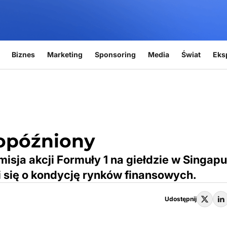
Biznes
Marketing
Sponsoring
Media
Świat
Eks
 opóźniony
misja akcji Formuły 1 na giełdzie w Singap
i się o kondycję rynków finansowych.
Udostępnij