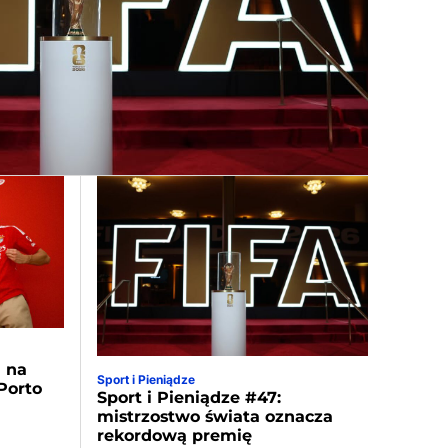
a na
Sport i Pieniądze
Porto
Sport i Pieniądze #47:
mistrzostwo świata oznacza
rekordową premię