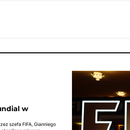
undial w
rzez szefa FIFA, Gianniego