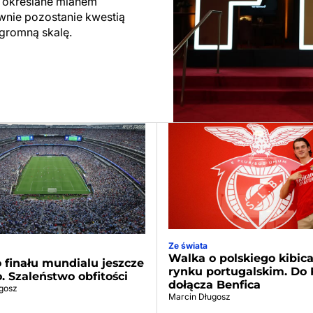
ły określane mianem
ewnie pozostanie kwestią
ogromną skalę.
Ze świata
Walka o polskiego kibic
 finału mundialu jeszcze
rynku portugalskim. Do 
o. Szaleństwo obfitości
dołącza Benfica
gosz
Marcin Długosz