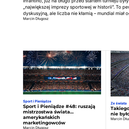
Infantino, już na długo przed startem turnieju by
„największej imprezy sportowej w historii”. To p
dyskusyjną, ale liczba nie kłamią – mundial miał 
Marcin Długosz
Sport i Pieniądze
Ze świata
Sport i Pieniądze #48: ruszają
Takiego
mistrzostwa świata…
nie był
amerykańskich
Marcin Dłu
marketingowców
Marcin Długosz