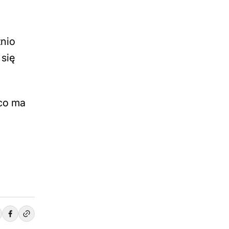
nio
 się
 co ma