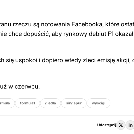
nu rzeczu są notowania Facebooka, które ostat
 nie chce dopuścić, aby rynkowy debiut F1 okazał
h się uspokoi i dopiero wtedy zleci emisję akcji,
 już w czerwcu.
ormula
formula1
giedla
singapur
wyscigi
Udostępnij