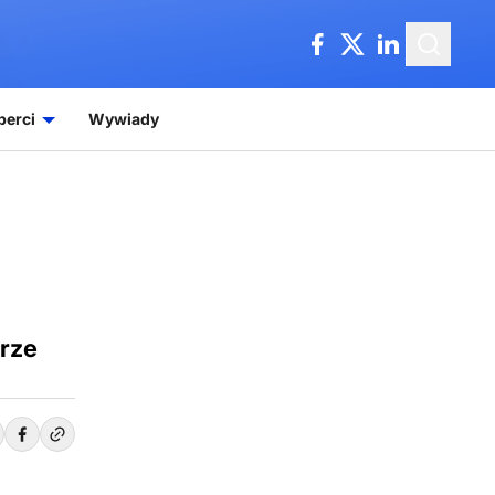
perci
Wywiady
urze