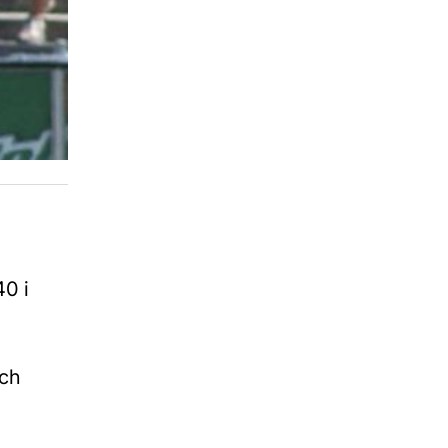
0 i
ych