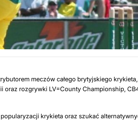
rybutorem meczów całego brytyjskiego krykieta,
glii oraz rozgrywki LV=County Championship, CB4
popularyzacji krykieta oraz szukać alternatywn