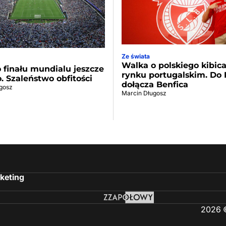
Ze świata
Walka o polskiego kibic
 finału mundialu jeszcze
rynku portugalskim. Do 
o. Szaleństwo obfitości
dołącza Benfica
gosz
Marcin Długosz
keting
2026 ©