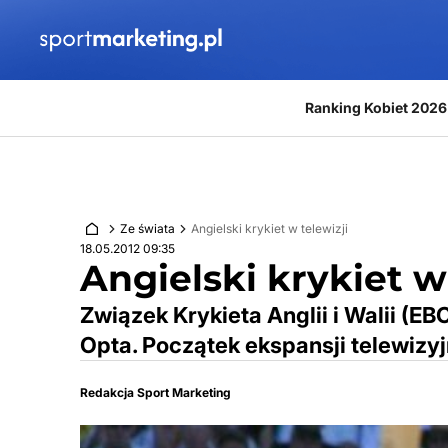
Przejdź do treści
Ranking Kobiet 2026
Ze świata
Angielski krykiet w telewizji
18.05.2012 09:35
Angielski krykiet w
Związek Krykieta Anglii i Walii (EBC
Opta. Początek ekspansji telewizyj
Redakcja Sport Marketing