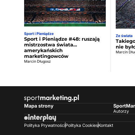
Sport i Pieniądze
Ze świata
Sport i Pieniądze #48: ruszają
Takiego
mistrzostwa świata…
nie był
amerykańskich
Marcin Dłu
marketingowców
Marcin Długosz
Mapa strony
SportMar
Autorzy
Polityka Prywatności
Polityka Cookies
Kontakt