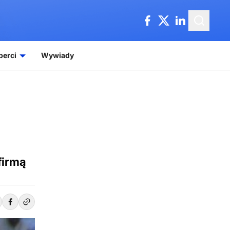
perci
Wywiady
firmą