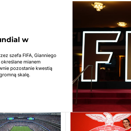
undial w
rzez szefa FIFA, Gianniego
ły określane mianem
ewnie pozostanie kwestią
ogromną skalę.