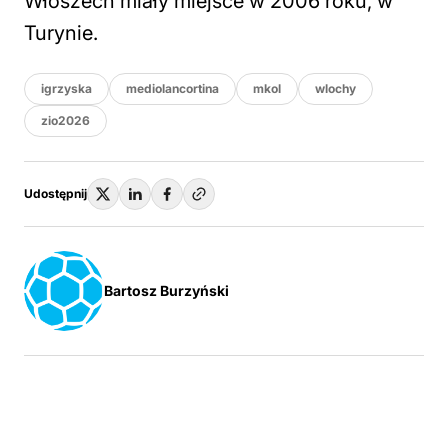
Włoszech miały miejsce w 2006 roku, w
Turynie.
igrzyska
mediolancortina
mkol
wlochy
zio2026
Udostępnij
Bartosz Burzyński