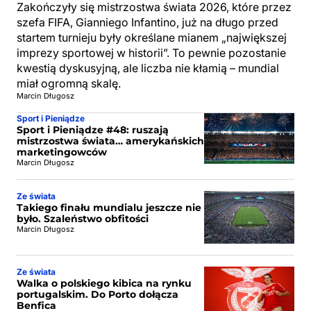
Zakończyły się mistrzostwa świata 2026, które przez
szefa FIFA, Gianniego Infantino, już na długo przed
startem turnieju były określane mianem „największej
imprezy sportowej w historii”. To pewnie pozostanie
kwestią dyskusyjną, ale liczba nie kłamią – mundial
miał ogromną skalę.
Marcin Długosz
Sport i Pieniądze
Sport i Pieniądze #48: ruszają
mistrzostwa świata… amerykańskich
marketingowców
Marcin Długosz
Ze świata
Takiego finału mundialu jeszcze nie
było. Szaleństwo obfitości
Marcin Długosz
Ze świata
Walka o polskiego kibica na rynku
portugalskim. Do Porto dołącza
Benfica