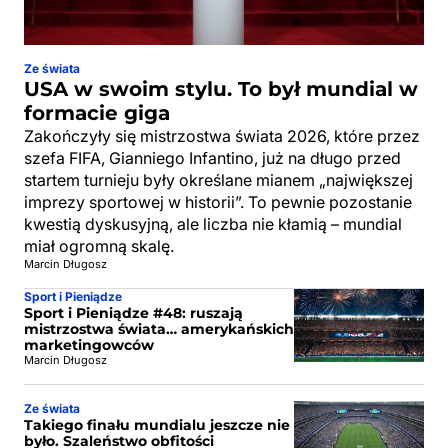
Ze świata
USA w swoim stylu. To był mundial w
formacie giga
Zakończyły się mistrzostwa świata 2026, które przez
szefa FIFA, Gianniego Infantino, już na długo przed
startem turnieju były określane mianem „największej
imprezy sportowej w historii”. To pewnie pozostanie
kwestią dyskusyjną, ale liczba nie kłamią – mundial
miał ogromną skalę.
Marcin Długosz
Sport i Pieniądze
Sport i Pieniądze #48: ruszają
mistrzostwa świata… amerykańskich
marketingowców
Marcin Długosz
Ze świata
Takiego finału mundialu jeszcze nie
było. Szaleństwo obfitości