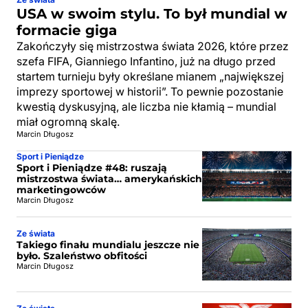
USA w swoim stylu. To był mundial w
formacie giga
Zakończyły się mistrzostwa świata 2026, które przez
szefa FIFA, Gianniego Infantino, już na długo przed
startem turnieju były określane mianem „największej
imprezy sportowej w historii”. To pewnie pozostanie
kwestią dyskusyjną, ale liczba nie kłamią – mundial
miał ogromną skalę.
Marcin Długosz
Sport i Pieniądze
Sport i Pieniądze #48: ruszają
mistrzostwa świata… amerykańskich
marketingowców
Marcin Długosz
Ze świata
Takiego finału mundialu jeszcze nie
było. Szaleństwo obfitości
Marcin Długosz