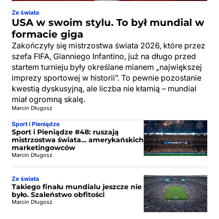
Ze świata
USA w swoim stylu. To był mundial w
formacie giga
Zakończyły się mistrzostwa świata 2026, które przez
szefa FIFA, Gianniego Infantino, już na długo przed
startem turnieju były określane mianem „największej
imprezy sportowej w historii”. To pewnie pozostanie
kwestią dyskusyjną, ale liczba nie kłamią – mundial
miał ogromną skalę.
Marcin Długosz
Sport i Pieniądze
Sport i Pieniądze #48: ruszają
mistrzostwa świata… amerykańskich
marketingowców
Marcin Długosz
Ze świata
Takiego finału mundialu jeszcze nie
było. Szaleństwo obfitości
Marcin Długosz