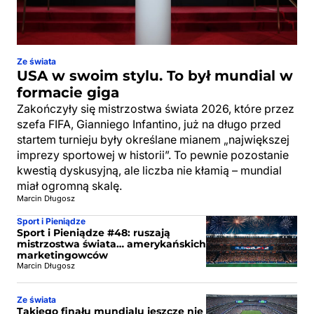
Ze świata
USA w swoim stylu. To był mundial w
formacie giga
Zakończyły się mistrzostwa świata 2026, które przez
szefa FIFA, Gianniego Infantino, już na długo przed
startem turnieju były określane mianem „największej
imprezy sportowej w historii”. To pewnie pozostanie
kwestią dyskusyjną, ale liczba nie kłamią – mundial
miał ogromną skalę.
Marcin Długosz
Sport i Pieniądze
Sport i Pieniądze #48: ruszają
mistrzostwa świata… amerykańskich
marketingowców
Marcin Długosz
Ze świata
Takiego finału mundialu jeszcze nie