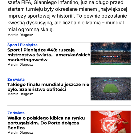
szefa FIFA, Gianniego Infantino, już na długo przed
startem turnieju były określane mianem „największej
imprezy sportowej w historii”. To pewnie pozostanie
kwestią dyskusyjną, ale liczba nie kłamią – mundial
miał ogromną skalę.
Marcin Długosz
Sport i Pieniądze
Sport i Pieniądze #48: ruszają
mistrzostwa świata… amerykańskich
marketingowców
Marcin Długosz
Ze świata
Takiego finału mundialu jeszcze nie
było. Szaleństwo obfitości
Marcin Długosz
Ze świata
Walka o polskiego kibica na rynku
portugalskim. Do Porto dołącza
Benfica
Marcin Długosz