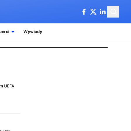
perci
Wywiady
im UEFA