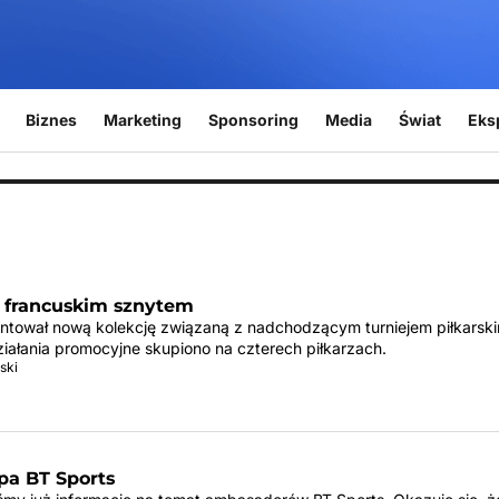
Biznes
Marketing
Sponsoring
Media
Świat
Eks
z francuskim sznytem
ntował nową kolekcję związaną z nadchodzącym turniejem piłkarsk
ziałania promocyjne skupiono na czterech piłkarzach.
ski
pa BT Sports