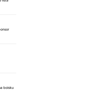
 lista
ponsor
na boisku