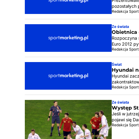
Prezentowali
pozostałych 
Redakcja Sport
Ze świata
Obietnica
Rozpoczyna s
Euro 2012 py
Redakcja Sport
Świat
Hyundai n
Hyundai zacz
zakontraktow
Redakcja Sport
Ze świata
Występ St
Jeśli w jutrz
pojawi się Da
Redakcja Sport