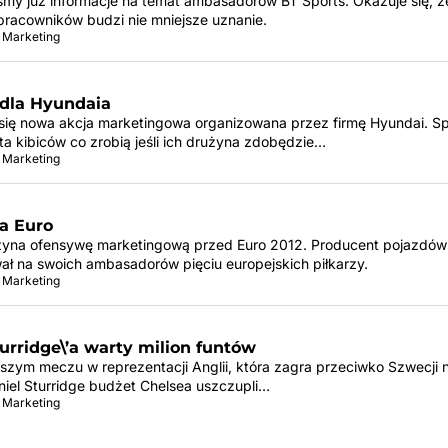
śmy już informacje na temat ambasadorów BT Sports. Okazuje się, że
pracowników budzi nie mniejsze uznanie.
 Marketing
 dla Hyundaia
ię nowa akcja marketingowa organizowana przez firmę Hyundai. S
ta kibiców co zrobią jeśli ich drużyna zdobędzie…
 Marketing
a Euro
yna ofensywę marketingową przed Euro 2012. Producent pojazdów
ał na swoich ambasadorów pięciu europejskich piłkarzy.
 Marketing
urridge\’a warty milion funtów
ejszym meczu w reprezentacji Anglii, która zagra przeciwko Szwecji 
niel Sturridge budżet Chelsea uszczupli…
 Marketing