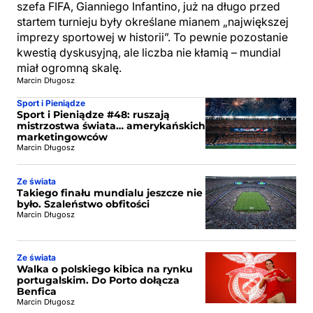
szefa FIFA, Gianniego Infantino, już na długo przed
startem turnieju były określane mianem „największej
imprezy sportowej w historii”. To pewnie pozostanie
kwestią dyskusyjną, ale liczba nie kłamią – mundial
miał ogromną skalę.
Marcin Długosz
Sport i Pieniądze
Sport i Pieniądze #48: ruszają
mistrzostwa świata… amerykańskich
marketingowców
Marcin Długosz
Ze świata
Takiego finału mundialu jeszcze nie
było. Szaleństwo obfitości
Marcin Długosz
Ze świata
Walka o polskiego kibica na rynku
portugalskim. Do Porto dołącza
Benfica
Marcin Długosz