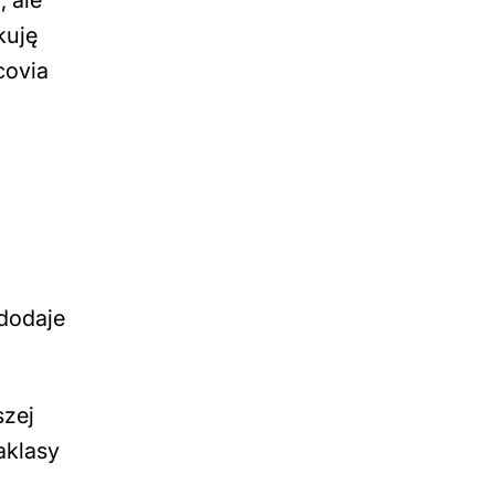
 ale
kuję
covia
dodaje
szej
aklasy