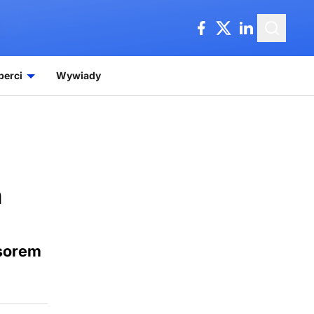
perci
Wywiady
m
nsorem