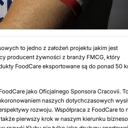
wych to jedno z założeń projektu jakim jest
ący producent żywności z branży FMCG, który
odukty FoodCare eksportowane są do ponad 50 kr
oodCare jako Oficjalnego Sponsora Cracovii. T
ko ukoronowaniem naszych dotychczasowych wysi
perspektywy rozwoju. Współpraca z FoodCare to 
le także pierwszy krok w naszym kierunku bizne