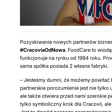
Pozyskiwanie nowych partnerów bizneso
#CracoviaOdNowa
. FoodCare to wiod
funkcjonuje na rynku od 1984 roku. Pr
sama spółka posiada 2 własne fabryki.
– Jesteśmy dumni, że możemy powitać F
partnerskie porozumienie jest nie tyl
ale także otwiera przed nami szerokie 
tylko symboliczny krok dla Cracovii, a