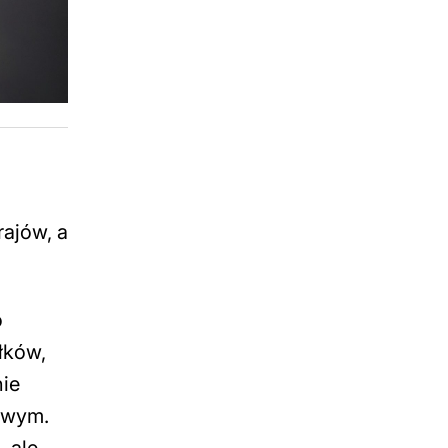
ajów, a
o
łków,
nie
sowym.