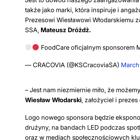
Jest to dowód naszego zaangażowania w
także jako marki, która inspiruje i ang
Prezesowi Wiesławowi Włodarskiemu 
SSA,
Mateusz Dróżdż.
FoodCare oficjalnym sponsorem 
— CRACOVIA (@KSCracoviaSA)
March
– Jest nam niezmiernie miło, że możem
Wiesław Włodarski
, założyciel i preze
Logo nowego sponsora będzie ekspono
drużyny, na bandach LED podczas spo
oraz w mediach społecznościowych klu