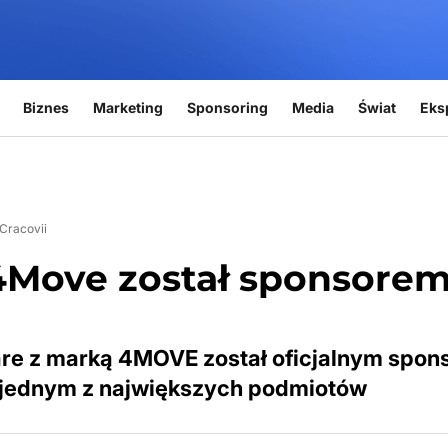
Biznes
Marketing
Sponsoring
Media
Świat
Eks
Cracovii
4Move został sponsore
are z marką 4MOVE został oficjalnym spo
się jednym z największych podmiotów