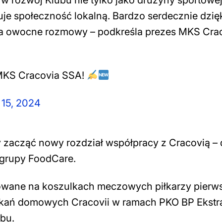
 rozwój Klubu nie tylko jako drużyny sportowej,
ażuje społeczność lokalną. Bardzo serdecznie dzię
za owocne rozmowy –
podkreśla prezes MKS Cra
MKS Cracovia SSA!
 15, 2024
y zacząć nowy rozdział współpracy z Cracovią –
s grupy FoodCare.
wane na koszulkach meczowych piłkarzy pierw
tkań domowych Cracovii w ramach PKO BP Ekstr
bu.