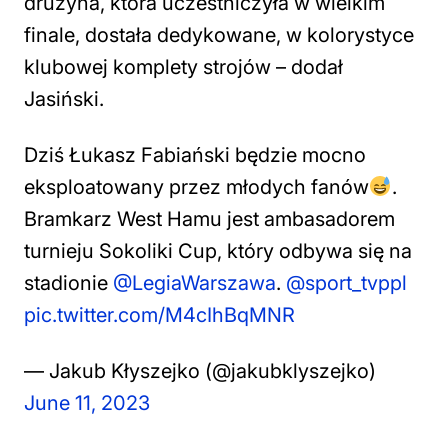
drużyna, która uczestniczyła w wielkim
finale, dostała dedykowane, w kolorystyce
klubowej komplety strojów
– dodał
Jasiński.
Dziś Łukasz Fabiański będzie mocno
eksploatowany przez młodych fanów
.
Bramkarz West Hamu jest ambasadorem
turnieju Sokoliki Cup, który odbywa się na
stadionie
@LegiaWarszawa
.
@sport_tvppl
pic.twitter.com/M4cIhBqMNR
— Jakub Kłyszejko (@jakubklyszejko)
June 11, 2023