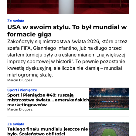
Ze świata
USA w swoim stylu. To był mundial w
formacie giga
Zakończyły się mistrzostwa świata 2026, które przez
szefa FIFA, Gianniego Infantino, już na długo przed
startem turnieju były określane mianem „największej
imprezy sportowej w historii”. To pewnie pozostanie
kwestią dyskusyjną, ale liczba nie kłamią – mundial
miał ogromną skalę.
Marcin Długosz
Sport i Pieniądze
Sport i Pieniądze #48: ruszają
mistrzostwa świata… amerykańskich
marketingowców
Marcin Długosz
Ze świata
Takiego finału mundialu jeszcze nie
było. Szaleństwo obfitości