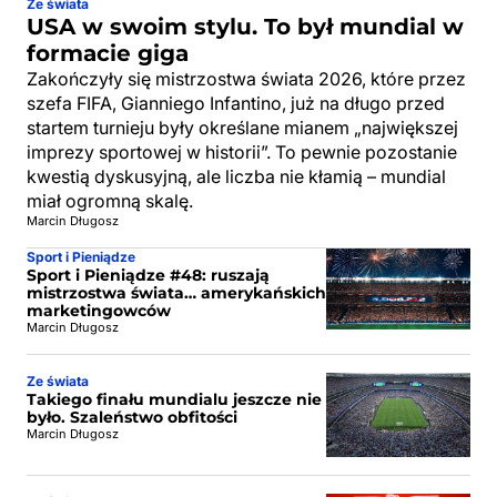
Ze świata
USA w swoim stylu. To był mundial w
formacie giga
Zakończyły się mistrzostwa świata 2026, które przez
szefa FIFA, Gianniego Infantino, już na długo przed
startem turnieju były określane mianem „największej
imprezy sportowej w historii”. To pewnie pozostanie
kwestią dyskusyjną, ale liczba nie kłamią – mundial
miał ogromną skalę.
Marcin Długosz
Sport i Pieniądze
Sport i Pieniądze #48: ruszają
mistrzostwa świata… amerykańskich
marketingowców
Marcin Długosz
Ze świata
Takiego finału mundialu jeszcze nie
było. Szaleństwo obfitości
Marcin Długosz