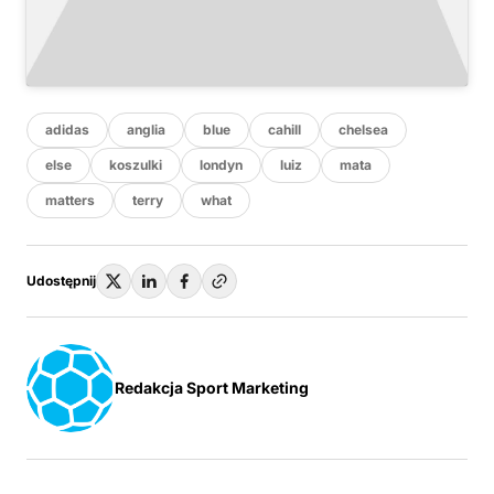
adidas
anglia
blue
cahill
chelsea
else
koszulki
londyn
luiz
mata
matters
terry
what
Udostępnij
Redakcja Sport Marketing