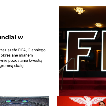
undial w
rzez szefa FIFA, Gianniego
ły określane mianem
ewnie pozostanie kwestią
ogromną skalę.