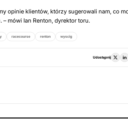
my opinie klientów, którzy sugerowali nam, co m
 – mówi Ian Renton, dyrektor toru.
y
racecourse
renton
wyscig
Udostępnij