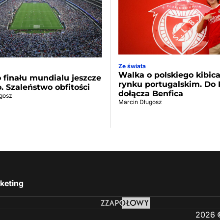
Ze świata
Walka o polskiego kibic
 finału mundialu jeszcze
rynku portugalskim. Do 
o. Szaleństwo obfitości
dołącza Benfica
gosz
Marcin Długosz
keting
2026 ©