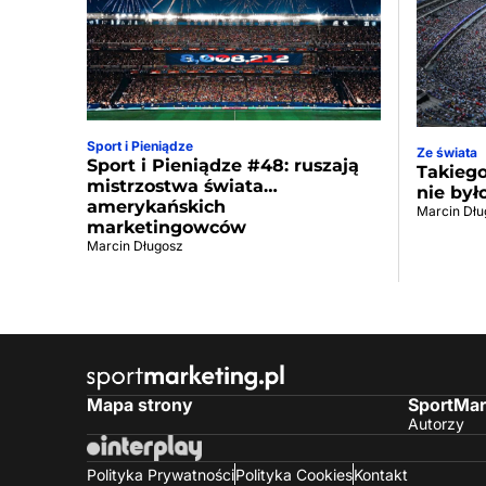
Sport i Pieniądze
Ze świata
Sport i Pieniądze #48: ruszają
Takiego
mistrzostwa świata…
nie był
amerykańskich
Marcin Dłu
marketingowców
Marcin Długosz
Mapa strony
SportMar
Autorzy
Polityka Prywatności
Polityka Cookies
Kontakt