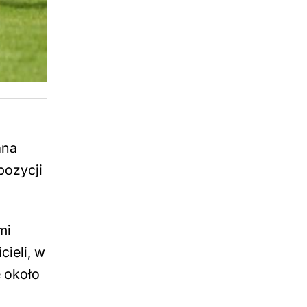
ana
pozycji
mi
ieli, w
ę około