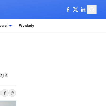
perci
Wywiady
ej z