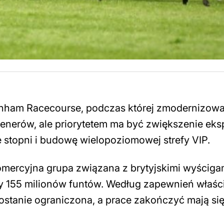
enham Racecourse, podczas której zmodernizow
i trenerów, ale priorytetem ma być zwiększenie eks
 stopni i budowę wielopoziomowej strefy VIP.
omercyjna grupa związana z brytyjskimi wyściga
 155 milionów funtów. Według zapewnień właścic
zostanie ograniczona, a prace zakończyć mają si