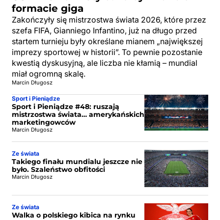
formacie giga
Zakończyły się mistrzostwa świata 2026, które przez
szefa FIFA, Gianniego Infantino, już na długo przed
startem turnieju były określane mianem „największej
imprezy sportowej w historii”. To pewnie pozostanie
kwestią dyskusyjną, ale liczba nie kłamią – mundial
miał ogromną skalę.
Marcin Długosz
Sport i Pieniądze
Sport i Pieniądze #48: ruszają
mistrzostwa świata… amerykańskich
marketingowców
Marcin Długosz
Ze świata
Takiego finału mundialu jeszcze nie
było. Szaleństwo obfitości
Marcin Długosz
Ze świata
Walka o polskiego kibica na rynku