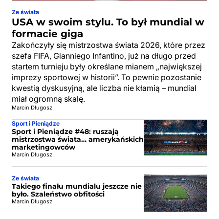
Ze świata
USA w swoim stylu. To był mundial w
formacie giga
Zakończyły się mistrzostwa świata 2026, które przez
szefa FIFA, Gianniego Infantino, już na długo przed
startem turnieju były określane mianem „największej
imprezy sportowej w historii”. To pewnie pozostanie
kwestią dyskusyjną, ale liczba nie kłamią – mundial
miał ogromną skalę.
Marcin Długosz
Sport i Pieniądze
Sport i Pieniądze #48: ruszają
mistrzostwa świata… amerykańskich
marketingowców
Marcin Długosz
Ze świata
Takiego finału mundialu jeszcze nie
było. Szaleństwo obfitości
Marcin Długosz