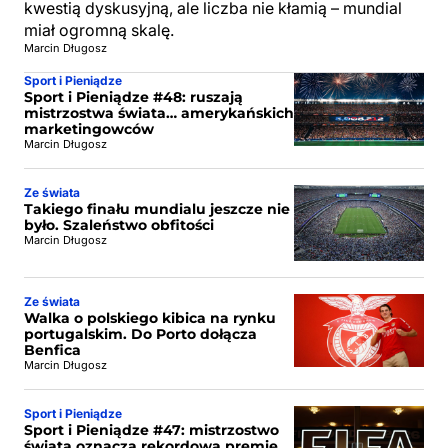
kwestią dyskusyjną, ale liczba nie kłamią – mundial
miał ogromną skalę.
Marcin Długosz
Sport i Pieniądze
Sport i Pieniądze #48: ruszają
mistrzostwa świata… amerykańskich
marketingowców
Marcin Długosz
Ze świata
Takiego finału mundialu jeszcze nie
było. Szaleństwo obfitości
Marcin Długosz
Ze świata
Walka o polskiego kibica na rynku
portugalskim. Do Porto dołącza
Benfica
Marcin Długosz
Sport i Pieniądze
Sport i Pieniądze #47: mistrzostwo
świata oznacza rekordową premię