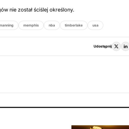
w nie został ściślej określony.
manning
memphis
nba
timberlake
usa
Udostępnij