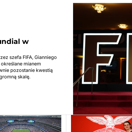
undial w
rzez szefa FIFA, Gianniego
ły określane mianem
ewnie pozostanie kwestią
ogromną skalę.