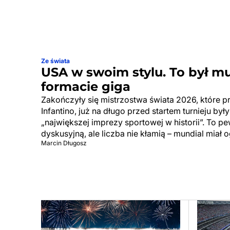
Ze świata
USA w swoim stylu. To był m
formacie giga
Zakończyły się mistrzostwa świata 2026, które p
Infantino, już na długo przed startem turnieju by
„największej imprezy sportowej w historii”. To p
dyskusyjną, ale liczba nie kłamią – mundial miał 
Marcin Długosz