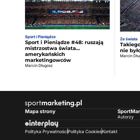
Sport i Pieniądze
Ze świata
Sport i Pieniądze #48: ruszają
Takiego
mistrzostwa świata…
nie był
amerykańskich
Marcin Dłu
marketingowców
Marcin Długosz
Mapa strony
SportMar
Autorzy
Polityka Prywatności
Polityka Cookies
Kontakt