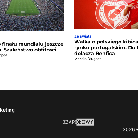
Ze świata
Walka o polskiego kibic
 finału mundialu jeszcze
rynku portugalskim. Do 
o. Szaleństwo obfitości
dołącza Benfica
gosz
Marcin Długosz
keting
2026 ©