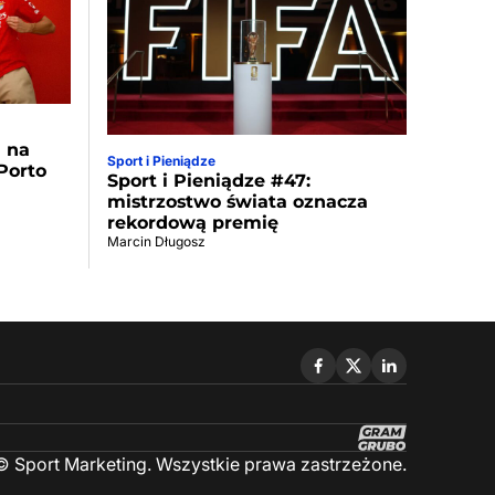
a na
Sport i Pieniądze
Porto
Sport i Pieniądze #47:
mistrzostwo świata oznacza
rekordową premię
Marcin Długosz
 Sport Marketing. Wszystkie prawa zastrzeżone.