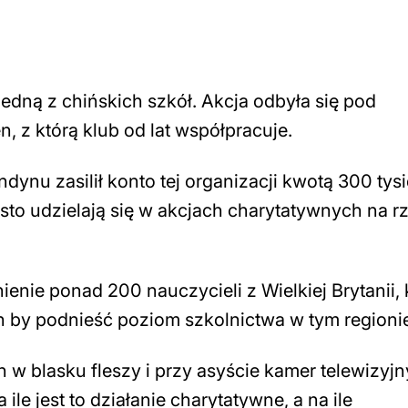
edną z chińskich szkół. Akcja odbyła się pod
, z którą klub od lat współpracuje.
dynu zasilił konto tej organizacji kwotą 300 tys
ęsto udzielają się w akcjach charytatywnych na r
enie ponad 200 nauczycieli z Wielkiej Brytanii, 
 by podnieść poziom szkolnictwa w tym regioni
w blasku fleszy i przy asyście kamer telewizyj
le jest to działanie charytatywne, a na ile