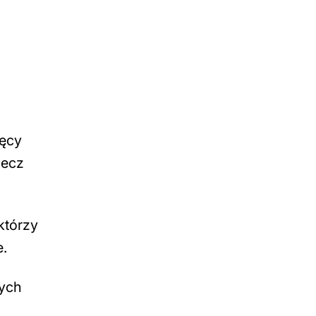
ięcy
zecz
którzy
e.
nych