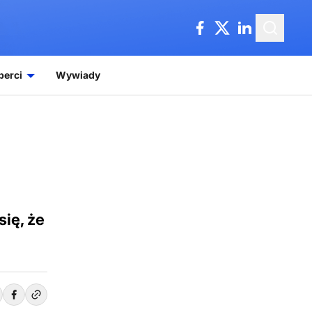
perci
Wywiady
ię, że