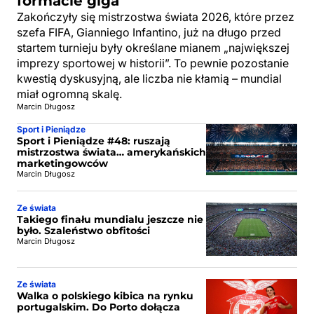
formacie giga
Zakończyły się mistrzostwa świata 2026, które przez
szefa FIFA, Gianniego Infantino, już na długo przed
startem turnieju były określane mianem „największej
imprezy sportowej w historii”. To pewnie pozostanie
kwestią dyskusyjną, ale liczba nie kłamią – mundial
miał ogromną skalę.
Marcin Długosz
Sport i Pieniądze
Sport i Pieniądze #48: ruszają
mistrzostwa świata… amerykańskich
marketingowców
Marcin Długosz
Ze świata
Takiego finału mundialu jeszcze nie
było. Szaleństwo obfitości
Marcin Długosz
Ze świata
Walka o polskiego kibica na rynku
portugalskim. Do Porto dołącza