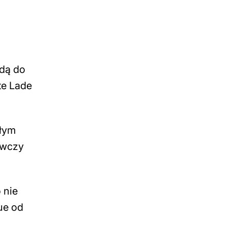
adą do
te Lade
ałym
awczy
 nie
ue od