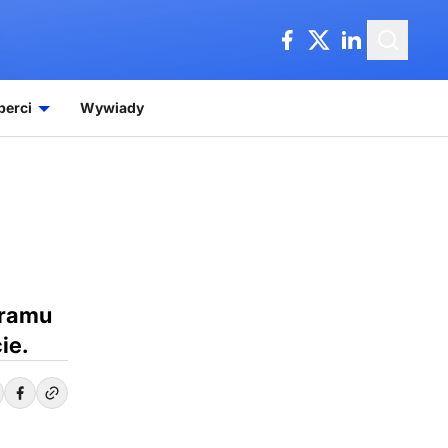
perci
Wywiady
gramu
ie.