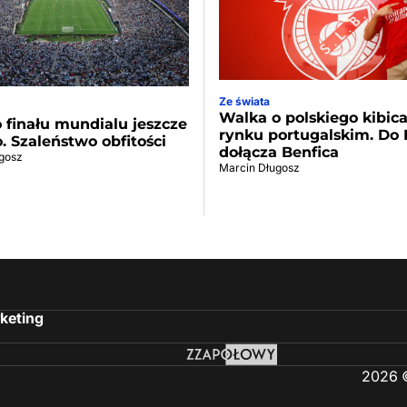
Ze świata
Walka o polskiego kibic
 finału mundialu jeszcze
rynku portugalskim. Do 
o. Szaleństwo obfitości
dołącza Benfica
gosz
Marcin Długosz
keting
2026 ©