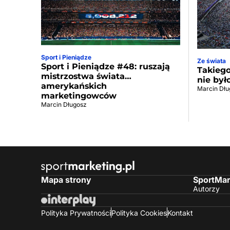
Sport i Pieniądze
Ze świata
Sport i Pieniądze #48: ruszają
Takiego
mistrzostwa świata…
nie był
amerykańskich
Marcin Dłu
marketingowców
Marcin Długosz
Mapa strony
SportMar
Autorzy
Polityka Prywatności
Polityka Cookies
Kontakt