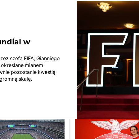
undial w
rzez szefa FIFA, Gianniego
ły określane mianem
ewnie pozostanie kwestią
ogromną skalę.