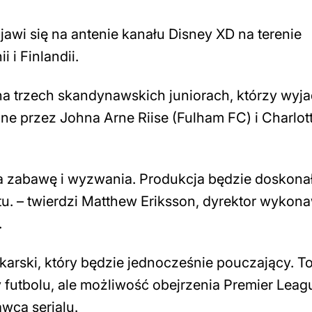
wi się na antenie kanału Disney XD na terenie
 i Finlandii.
na trzech skandynawskich juniorach, którzy wyj
one przez Johna Arne Riise (Fulham FC) i Charlot
na zabawę i wyzwania. Produkcja będzie doskon
tu. – twierdzi Matthew Eriksson, dyrektor wykon
.
karski, który będzie jednocześnie pouczający. To
 futbolu, ale możliwość obejrzenia Premier Leag
wca serialu.