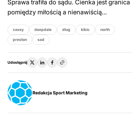
Sprawa trafiła do sądu. Cienka jest granica
pomiędzy miłością a nienawiścią…
casey
deepdale
dlug
kibic
north
preston
sad
Udostępnij
Redakcja Sport Marketing