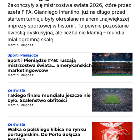
Zakończyły się mistrzostwa świata 2026, które przez
szefa FIFA, Gianniego Infantino, już na długo przed
startem turnieju były określane mianem „największej
imprezy sportowej w historii”. To pewnie pozostanie
kwestią dyskusyjną, ale liczba nie kłamią – mundial
miał ogromną skalę.
Marcin Długosz
Sport i Pieniądze
Sport i Pieniądze #48: ruszają
mistrzostwa świata… amerykańskich
marketingowców
Marcin Długosz
Ze świata
Takiego finału mundialu jeszcze nie
było. Szaleństwo obfitości
Marcin Długosz
Ze świata
Walka o polskiego kibica na rynku
portugalskim. Do Porto dołącza
Benfica