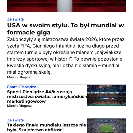
Ze świata
USA w swoim stylu. To był mundial w
formacie giga
Zakończyły się mistrzostwa świata 2026, które przez
szefa FIFA, Gianniego Infantino, już na długo przed
startem turnieju były określane mianem „największej
imprezy sportowej w historii”. To pewnie pozostanie
kwestią dyskusyjną, ale liczba nie kłamią – mundial
miał ogromną skalę.
Marcin Długosz
Sport i Pieniądze
Sport i Pieniądze #48: ruszają
mistrzostwa świata… amerykańskich
marketingowców
Marcin Długosz
Ze świata
Takiego finału mundialu jeszcze nie
było. Szaleństwo obfitości