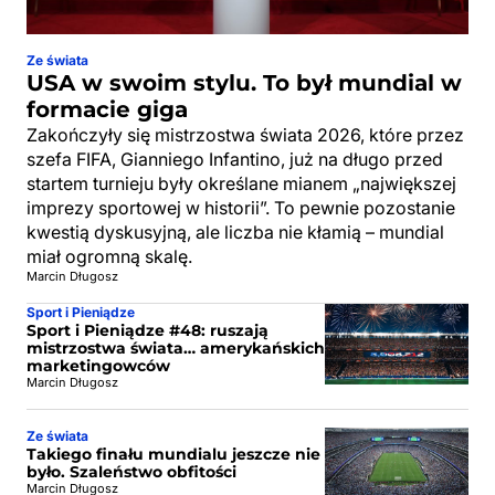
Ze świata
USA w swoim stylu. To był mundial w
formacie giga
Zakończyły się mistrzostwa świata 2026, które przez
szefa FIFA, Gianniego Infantino, już na długo przed
startem turnieju były określane mianem „największej
imprezy sportowej w historii”. To pewnie pozostanie
kwestią dyskusyjną, ale liczba nie kłamią – mundial
miał ogromną skalę.
Marcin Długosz
Sport i Pieniądze
Sport i Pieniądze #48: ruszają
mistrzostwa świata… amerykańskich
marketingowców
Marcin Długosz
Ze świata
Takiego finału mundialu jeszcze nie
było. Szaleństwo obfitości
Marcin Długosz