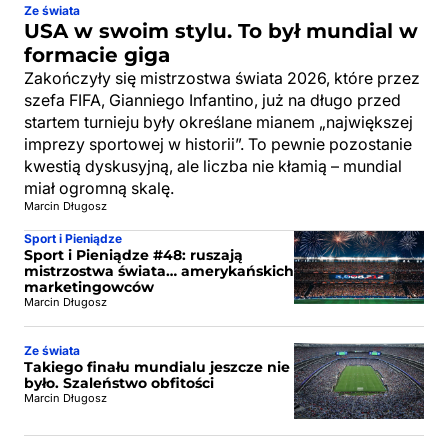
Ze świata
USA w swoim stylu. To był mundial w
formacie giga
Zakończyły się mistrzostwa świata 2026, które przez
szefa FIFA, Gianniego Infantino, już na długo przed
startem turnieju były określane mianem „największej
imprezy sportowej w historii”. To pewnie pozostanie
kwestią dyskusyjną, ale liczba nie kłamią – mundial
miał ogromną skalę.
Marcin Długosz
Sport i Pieniądze
Sport i Pieniądze #48: ruszają
mistrzostwa świata… amerykańskich
marketingowców
Marcin Długosz
Ze świata
Takiego finału mundialu jeszcze nie
było. Szaleństwo obfitości
Marcin Długosz