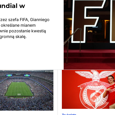
undial w
rzez szefa FIFA, Gianniego
ły określane mianem
ewnie pozostanie kwestią
ogromną skalę.
Ze świata