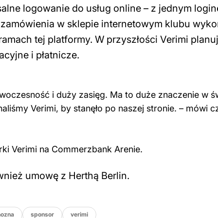
alne logowanie do usług online – z jednym login
 zamówienia w sklepie internetowym klubu wyko
ach tej platformy. W przyszłości Verimi planu
cyjne i płatnicze.
nowoczesność i duży zasięg. Ma to duże znaczenie w ś
aliśmy Verimi, by stanęło po naszej stronie. – mówi c
rki Verimi na Commerzbank Arenie.
wnież umowę z Herthą Berlin.
nozna
sponsor
verimi