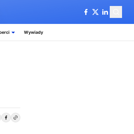
perci
Wywiady