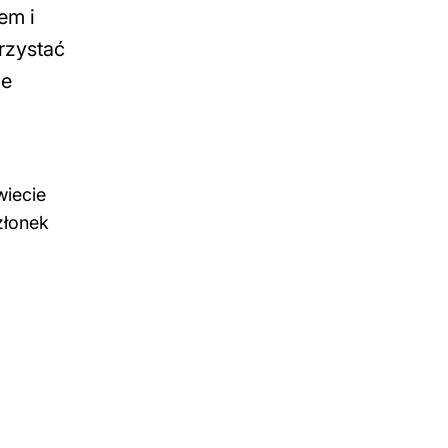
em i
rzystać
je
wiecie
złonek