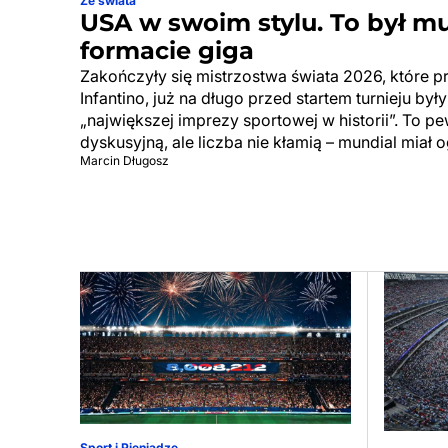
Ze świata
USA w swoim stylu. To był m
formacie giga
Zakończyły się mistrzostwa świata 2026, które p
Infantino, już na długo przed startem turnieju by
„największej imprezy sportowej w historii”. To p
dyskusyjną, ale liczba nie kłamią – mundial miał 
Marcin Długosz
Sport i Pieniądze