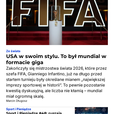
Ze świata
USA w swoim stylu. To był mundial w
formacie giga
Zakończyły się mistrzostwa świata 2026, które przez
szefa FIFA, Gianniego Infantino, już na długo przed
startem turnieju były określane mianem „największej
imprezy sportowej w historii”. To pewnie pozostanie
kwestią dyskusyjną, ale liczba nie kłamią – mundial
miał ogromną skalę.
Marcin Długosz
Sport i Pieniądze
Sport i Pieniądze #48: ruszają