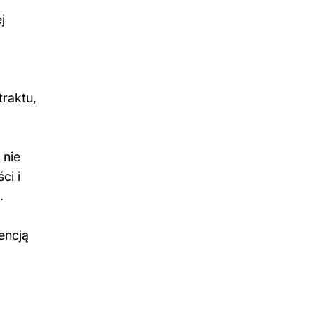
j
traktu,
 nie
ci i
.
encją