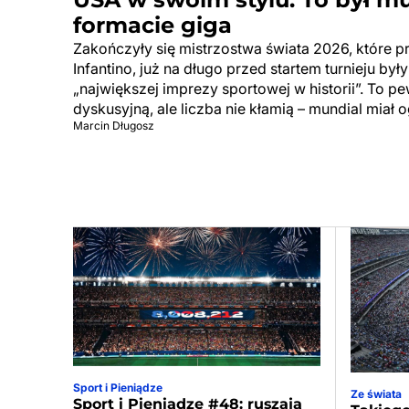
formacie giga
Zakończyły się mistrzostwa świata 2026, które p
Infantino, już na długo przed startem turnieju by
„największej imprezy sportowej w historii”. To p
dyskusyjną, ale liczba nie kłamią – mundial miał 
Marcin Długosz
Sport i Pieniądze
Ze świata
Sport i Pieniądze #48: ruszają