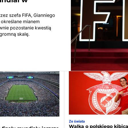
rzez szefa FIFA, Gianniego
ły określane mianem
ewnie pozostanie kwestią
ogromną skalę.
Ze świata
Walka o polskiego kibic