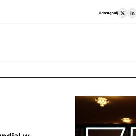
Udostępnij
undial w