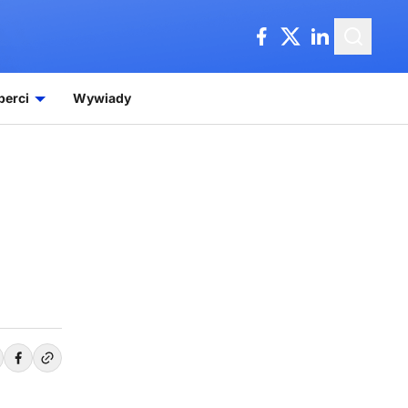
perci
Wywiady