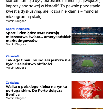
startem turnieju były określane mianem „największej
imprezy sportowej w historii”. To pewnie pozostanie
kwestią dyskusyjną, ale liczba nie kłamią – mundial
miał ogromną skalę.
Marcin Długosz
Sport i Pieniądze
Sport i Pieniądze #48: ruszają
mistrzostwa świata… amerykańskich
marketingowców
Marcin Długosz
Ze świata
Takiego finału mundialu jeszcze nie
było. Szaleństwo obfitości
Marcin Długosz
Ze świata
Walka o polskiego kibica na rynku
portugalskim. Do Porto dołącza
Benfica
Marcin Długosz