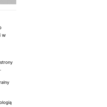
b
i w
 strony
.
ralny
ologią