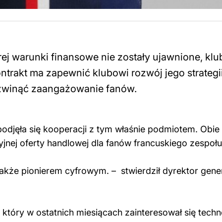
j warunki finansowe nie zostały ujawnione, klu
trakt ma zapewnić klubowi rozwój jego strategi
ozwinąć zaangażowanie fanów.
podjęła się kooperacji z tym właśnie podmiotem. Obie
jnej oferty handlowej dla fanów francuskiego zespołu
także pionierem cyfrowym. – stwierdził dyrektor gene
, który w ostatnich miesiącach zainteresował się techn