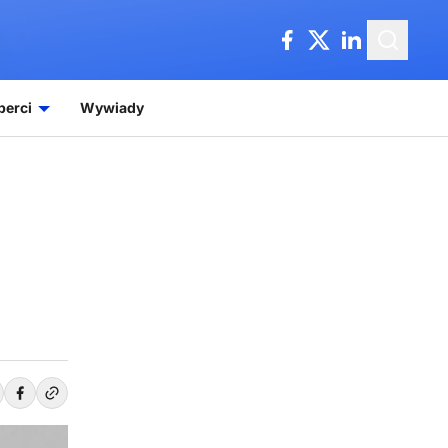
perci
Wywiady