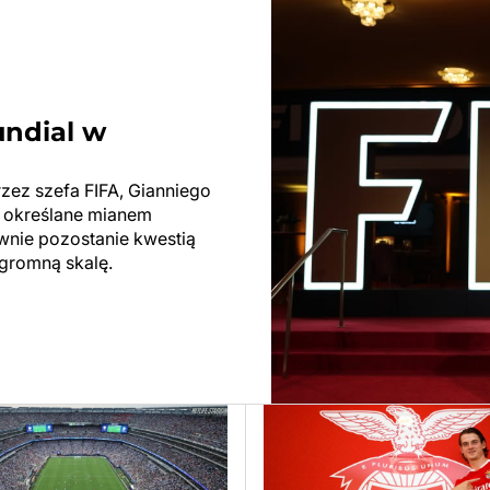
undial w
rzez szefa FIFA, Gianniego
ły określane mianem
ewnie pozostanie kwestią
ogromną skalę.