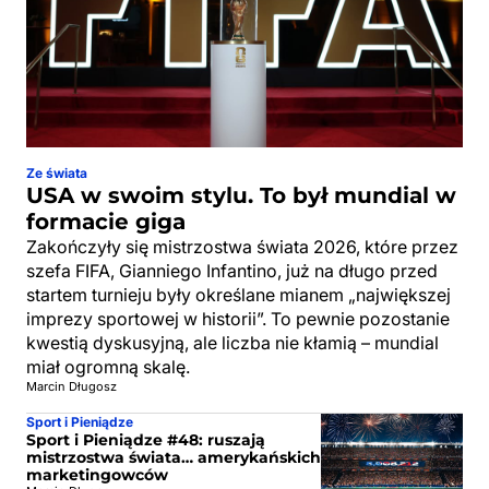
Ze świata
USA w swoim stylu. To był mundial w
formacie giga
Zakończyły się mistrzostwa świata 2026, które przez
szefa FIFA, Gianniego Infantino, już na długo przed
startem turnieju były określane mianem „największej
imprezy sportowej w historii”. To pewnie pozostanie
kwestią dyskusyjną, ale liczba nie kłamią – mundial
miał ogromną skalę.
Marcin Długosz
Sport i Pieniądze
Sport i Pieniądze #48: ruszają
mistrzostwa świata… amerykańskich
marketingowców