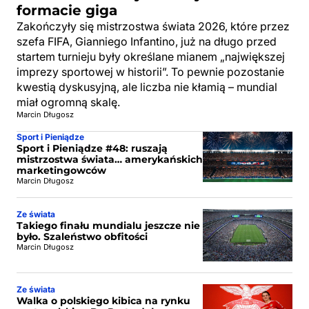
formacie giga
Zakończyły się mistrzostwa świata 2026, które przez
szefa FIFA, Gianniego Infantino, już na długo przed
startem turnieju były określane mianem „największej
imprezy sportowej w historii”. To pewnie pozostanie
kwestią dyskusyjną, ale liczba nie kłamią – mundial
miał ogromną skalę.
Marcin Długosz
Sport i Pieniądze
Sport i Pieniądze #48: ruszają
mistrzostwa świata… amerykańskich
marketingowców
Marcin Długosz
Ze świata
Takiego finału mundialu jeszcze nie
było. Szaleństwo obfitości
Marcin Długosz
Ze świata
Walka o polskiego kibica na rynku