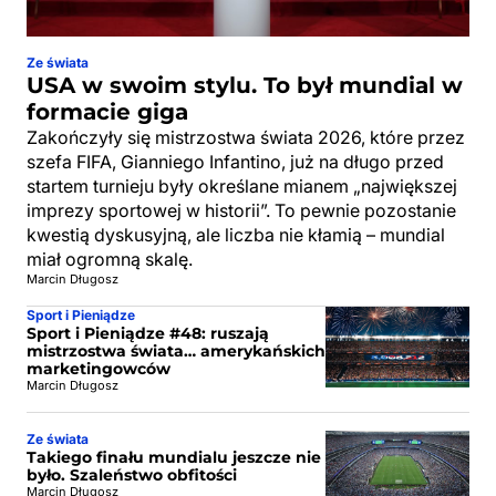
Ze świata
USA w swoim stylu. To był mundial w
formacie giga
Zakończyły się mistrzostwa świata 2026, które przez
szefa FIFA, Gianniego Infantino, już na długo przed
startem turnieju były określane mianem „największej
imprezy sportowej w historii”. To pewnie pozostanie
kwestią dyskusyjną, ale liczba nie kłamią – mundial
miał ogromną skalę.
Marcin Długosz
Sport i Pieniądze
Sport i Pieniądze #48: ruszają
mistrzostwa świata… amerykańskich
marketingowców
Marcin Długosz
Ze świata
Takiego finału mundialu jeszcze nie
było. Szaleństwo obfitości
Marcin Długosz