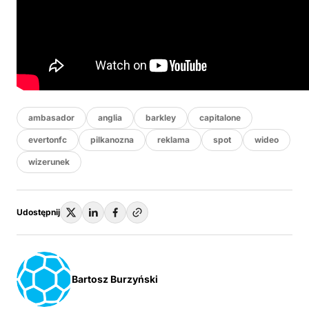
ambasador
anglia
barkley
capitalone
evertonfc
pilkanozna
reklama
spot
wideo
wizerunek
Udostępnij
Bartosz Burzyński